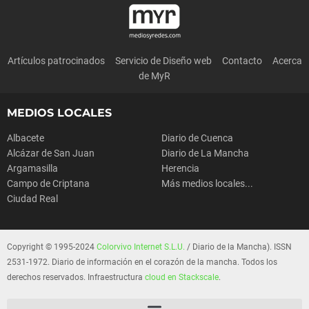
Artículos patrocinados
Servicio de Diseño web
Contacto
Acerca
de MyR
MEDIOS LOCALES
Albacete
Diario de Cuenca
Alcázar de San Juan
Diario de La Mancha
Argamasilla
Herencia
Campo de Criptana
Más medios locales...
Ciudad Real
Copyright © 1995-2024
Colorvivo Internet S.L.U.
/ Diario de la Mancha). ISSN
2531-1972. Diario de información en el corazón de la mancha. Todos los
derechos reservados. Infraestructura
cloud en Stackscale
.