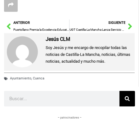
Ant
Sig
ANTERIOR
SIGUIENTE
Puertollano Premia la Excelencia Educativa: 39 Estudiantes Reconocidos por Sus Méritos Académicos
UGT Castilla-La Mancha Lanza Servicio Especializado para Asesorar en Conciliación y Corresponsabilidad Familiar
Jesús CLM
Soy Jesús y me encargo de recopilar todas las
noticias de Castilla-La Mancha, noticias, últimas
noticias, actualidad y mucho más.
Ayuntamiento
,
Cuenca
Buscar
– patrocinadores –