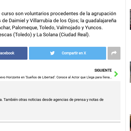
 curso son voluntarios procedentes de la agrupación
 de Daimiel y Villarrubia de los Ojos; la guadalajareña
inchar, Palomeque, Toledo, Valmojado y Yuncos.
lescas (Toledo) y La Solana (Ciudad Real).
Facebook
Compartir en X
Sigu
SIGUIENTE
Nuevo Horizonte en ‘Sueños de Libertad’: Conoce al Actor que Llega para llenar un Gran Vacío y Descubre su Trayectoria Pasada
a. También otras noticias desde agencias de prensa y notas de