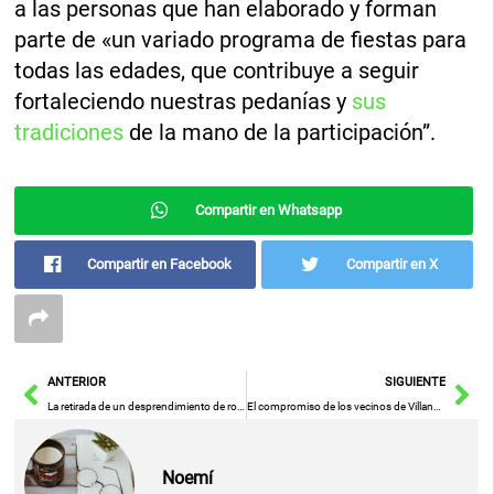
a las personas que han elaborado y forman
parte de «un variado programa de fiestas para
todas las edades, que contribuye a seguir
fortaleciendo nuestras pedanías y
sus
tradiciones
de la mano de la participación”.
Compartir en Whatsapp
Compartir en Facebook
Compartir en X
Ant
Sig
ANTERIOR
SIGUIENTE
La retirada de un desprendimiento de rocas en Cañaveras contará con el apoyo de la Diputación de Cuenca
El compromiso de los vecinos de Villanueva de la Fuente con Mencatur ha destacado el presidente de la Diputación de Ciudad Real
Noemí