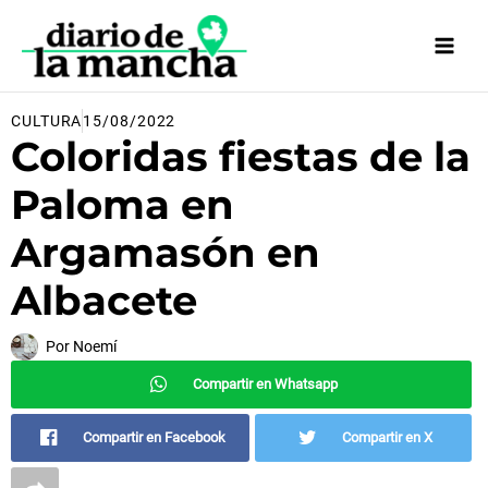
Ir
al
contenido
CULTURA
15/08/2022
Coloridas fiestas de la
Paloma en
Argamasón en
Albacete
Por
Noemí
Compartir en Whatsapp
Compartir en Facebook
Compartir en X