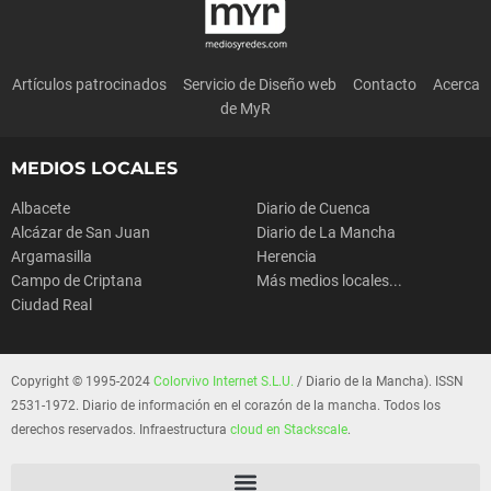
Artículos patrocinados
Servicio de Diseño web
Contacto
Acerca
de MyR
MEDIOS LOCALES
Albacete
Diario de Cuenca
Alcázar de San Juan
Diario de La Mancha
Argamasilla
Herencia
Campo de Criptana
Más medios locales...
Ciudad Real
Copyright © 1995-2024
Colorvivo Internet S.L.U.
/ Diario de la Mancha). ISSN
2531-1972. Diario de información en el corazón de la mancha. Todos los
derechos reservados. Infraestructura
cloud en Stackscale
.