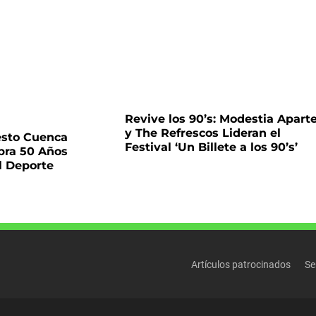
Revive los 90’s: Modestia Apart
y The Refrescos Lideran el
esto Cuenca
Festival ‘Un Billete a los 90’s’
bra 50 Años
l Deporte
Artículos patrocinados
Se