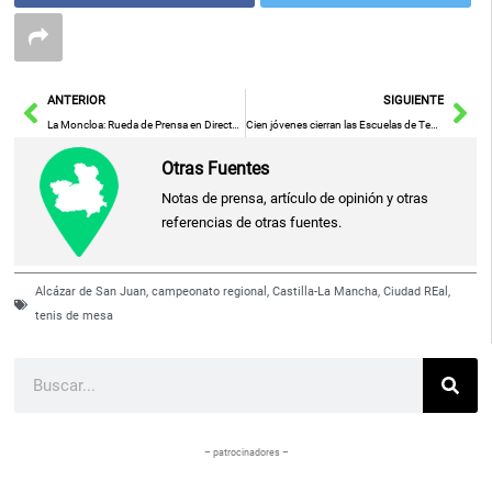
Ant
Sig
ANTERIOR
SIGUIENTE
La Moncloa: Rueda de Prensa en Directo Tras el Consejo de Ministros
Cien jóvenes cierran las Escuelas de Tecnificación FBCLM en Criptana
Otras Fuentes
Notas de prensa, artículo de opinión y otras
referencias de otras fuentes.
Alcázar de San Juan
,
campeonato regional
,
Castilla-La Mancha
,
Ciudad REal
,
tenis de mesa
Buscar
– patrocinadores –