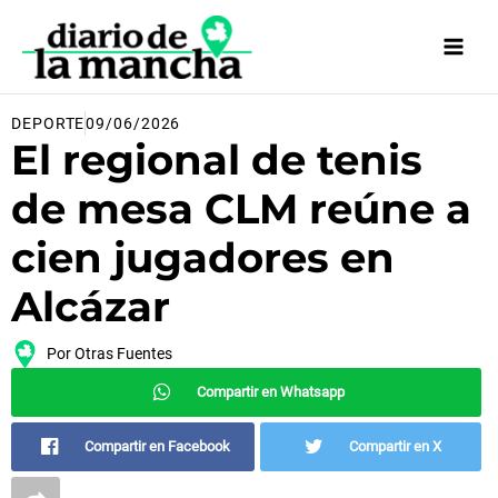
Ir
al
contenido
DEPORTE
09/06/2026
El regional de tenis
de mesa CLM reúne a
cien jugadores en
Alcázar
Por
Otras Fuentes
Compartir en Whatsapp
Compartir en Facebook
Compartir en X