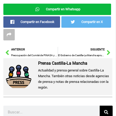
Compartir en Whatsapp
Compartir en Facebook
Compartir en X
Ant
Sig
ANTERIOR
SIGUIENTE
Preocupación del Comité de PINASA y Sindicatos al Gobierno Regional por Asuntos Laborales
El Gobierno de Castilla-La Mancha aprueba por tercer año consecutivo el 100% de los proyectos VINATI
Prensa Castilla-La Mancha
Actualidad y prensa general sobre Castilla-La
Mancha. También otras noticias desde agencias
de prensa y notas de prensa relacionadas con la
región.
Buscar