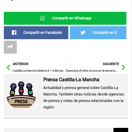
Compartir en Whatsapp
Compartir en Facebook
Compartir en X
Ant
Sig
ANTERIOR
SIGUIENTE
Castilla-La Mancha destina 3,1 millones de euros a 89 proyectos de atención a personas mayores a través de entidades privadas
Descubre chollos únicos en la semana de AliExpress con rebajas de hasta el 60%
Prensa Castilla-La Mancha
Actualidad y prensa general sobre Castilla-La
Mancha. También otras noticias desde agencias
de prensa y notas de prensa relacionadas con la
región.
Buscar