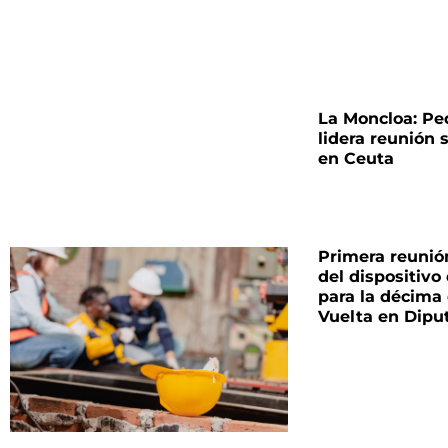
La Moncloa: Pe
lidera reunión 
en Ceuta
Primera reunió
del dispositivo
para la décima
Vuelta en Dipu