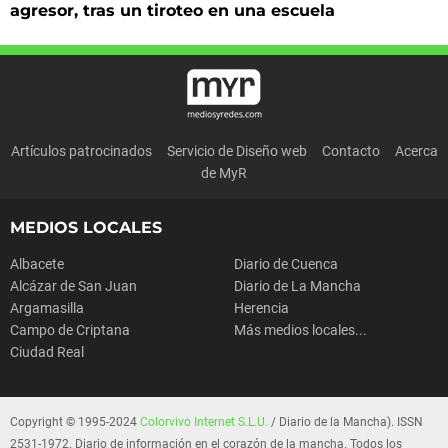
agresor, tras un tiroteo en una escuela
Artículos patrocinados
Servicio de Diseño web
Contacto
Acerca
de MyR
MEDIOS LOCALES
Albacete
Diario de Cuenca
Alcázar de San Juan
Diario de La Mancha
Argamasilla
Herencia
Campo de Criptana
Más medios locales...
Ciudad Real
Copyright © 1995-2024
Colorvivo Internet S.L.U.
/ Diario de la Mancha). ISSN
2531-1972. Diario de información en el corazón de la mancha. Todos los