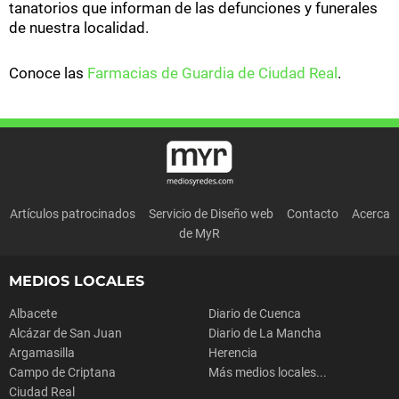
tanatorios que informan de las defunciones y funerales
de nuestra localidad.
Conoce las
Farmacias de Guardia de Ciudad Real
.
Artículos patrocinados
Servicio de Diseño web
Contacto
Acerca
de MyR
MEDIOS LOCALES
Albacete
Diario de Cuenca
Alcázar de San Juan
Diario de La Mancha
Argamasilla
Herencia
Campo de Criptana
Más medios locales...
Ciudad Real