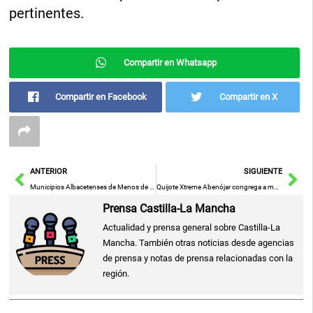
pertinentes.
Compartir en Whatsapp
Compartir en Facebook
Compartir en X
Ant
Sig
ANTERIOR
SIGUIENTE
Municipios Albacetenses de Menos de 5.000 Habitantes Ahorrarán en Electricidad con Ayuda de la Diputación
Quijote Xtreme Abenójar congrega a más de 400 atletas en un espectacular desafío
Prensa Castilla-La Mancha
Actualidad y prensa general sobre Castilla-La
Mancha. También otras noticias desde agencias
de prensa y notas de prensa relacionadas con la
región.