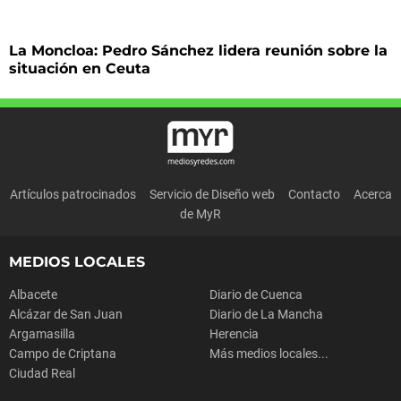
La Moncloa: Pedro Sánchez lidera reunión sobre la
situación en Ceuta
Artículos patrocinados
Servicio de Diseño web
Contacto
Acerca
de MyR
MEDIOS LOCALES
Albacete
Diario de Cuenca
Alcázar de San Juan
Diario de La Mancha
Argamasilla
Herencia
Campo de Criptana
Más medios locales...
Ciudad Real