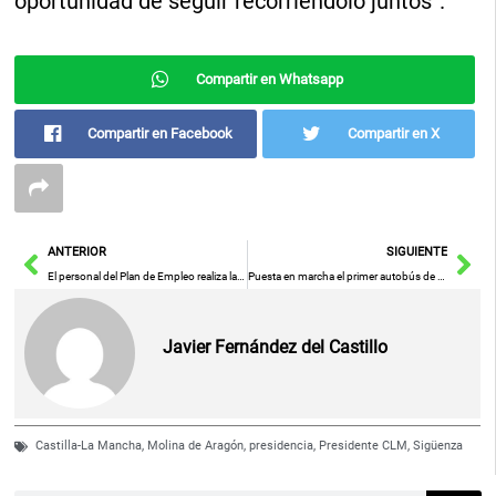
oportunidad de seguir recorriéndolo juntos”.
Compartir en Whatsapp
Compartir en Facebook
Compartir en X
Ant
Sig
ANTERIOR
SIGUIENTE
El personal del Plan de Empleo realiza la limpieza y mantenimiento del Centro Cultural Cisneros, el Centro de Oficios y Puerta de Bisagra
Puesta en marcha el primer autobús de líneas regulares interurbanas de Castilla-La Mancha propulsado a gas en la línea Miguelturra – Ciudad Real.
Javier Fernández del Castillo
Castilla-La Mancha
,
Molina de Aragón
,
presidencia
,
Presidente CLM
,
Sigüenza