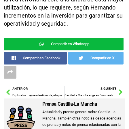
utilización, lo que requiere, según Hernando,
incrementos en la inversión para garantizar su
operatividad y seguridad.
Compartir en Whatsapp
Compartir en Facebook
Compartir en X
Ant
Sig
ANTERIOR
SIGUIENTE
Explora los mejores destinos de julio para unas vacaciones familiares inolvidables
Castilla-La Mancha exige en Europa el respeto a los caudales ecológicos y solicita fondos para sus infraestructuras hidráulicas
Prensa Castilla-La Mancha
Actualidad y prensa general sobre Castilla-La
Mancha. También otras noticias desde agencias
de prensa y notas de prensa relacionadas con la