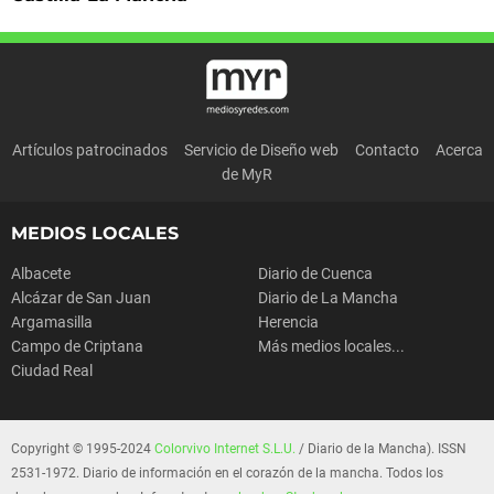
Artículos patrocinados
Servicio de Diseño web
Contacto
Acerca
de MyR
MEDIOS LOCALES
Albacete
Diario de Cuenca
Alcázar de San Juan
Diario de La Mancha
Argamasilla
Herencia
Campo de Criptana
Más medios locales...
Ciudad Real
Copyright © 1995-2024
Colorvivo Internet S.L.U.
/ Diario de la Mancha). ISSN
2531-1972. Diario de información en el corazón de la mancha. Todos los