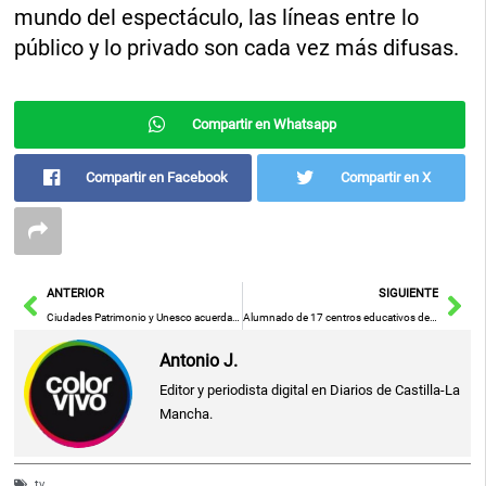
mundo del espectáculo, las líneas entre lo
público y lo privado son cada vez más difusas.
Compartir en Whatsapp
Compartir en Facebook
Compartir en X
Ant
Sig
ANTERIOR
SIGUIENTE
Ciudades Patrimonio y Unesco acuerdan colaborar en la protección de cascos históricos y sostenibilidad turística
Alumnado de 17 centros educativos de la provincia brilla en la XXVIII muestra escolar «El Teatro Viene de la Escuela»
Antonio J.
Editor y periodista digital en Diarios de Castilla-La
Mancha.
tv