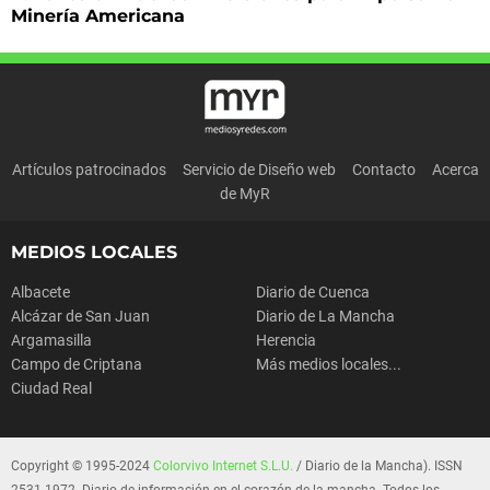
Minería Americana
Artículos patrocinados
Servicio de Diseño web
Contacto
Acerca
de MyR
MEDIOS LOCALES
Albacete
Diario de Cuenca
Alcázar de San Juan
Diario de La Mancha
Argamasilla
Herencia
Campo de Criptana
Más medios locales...
Ciudad Real
Copyright © 1995-2024
Colorvivo Internet S.L.U.
/ Diario de la Mancha). ISSN
2531-1972. Diario de información en el corazón de la mancha. Todos los