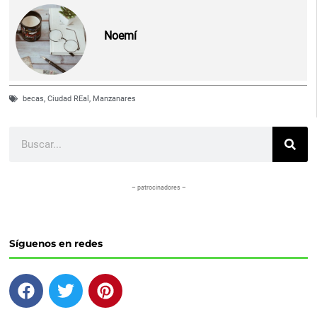
Noemí
becas
,
Ciudad REal
,
Manzanares
Buscar
– patrocinadores –
Síguenos en redes
F
T
P
a
w
i
c
i
n