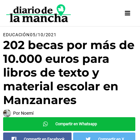
Ir
al
contenido
EDUCACIÓN
05/10/2021
202 becas por más de
10.000 euros para
libros de texto y
material escolar en
Manzanares
Por
Noemí
Compartir en Whatsapp
Compartir en Facebook
Compartir en X