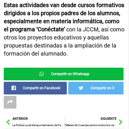
Estas actividades van desde cursos formativos
dirigidos a los propios padres de los alumnos,
especialmente en materia informática, como
el programa ‘Conéctate’
con la JCCM, así como
otros los proyectos educativos y aquellas
propuestas destinadas a la ampliación de la
formación del alumnado.
Compartir en Whatsapp
Compartir en Facebook
Compartir en X
Ant
Sig
ANTERIOR
SIGUIENTE
La Policía Local del ayuntamiento de Puertollano cuenta con 6 nuevos agentes
Talleres de Cuentacuentos todos los viernes de noviembre en Miguelturra