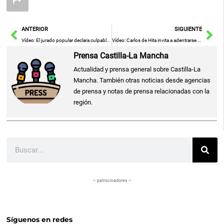
Ant
Sig
ANTERIOR
SIGUIENTE
Vídeo: El jurado popular declara culpable al acusado de la muerte de un hombre en Bargas
Vídeo: Carlos de Hita invita a adentrarse en los paisajes de Toledo con una experiencia sonora inmersiva
Prensa Castilla-La Mancha
Actualidad y prensa general sobre Castilla-La
Mancha. También otras noticias desde agencias
de prensa y notas de prensa relacionadas con la
región.
Buscar
– patrocinadores –
Síguenos en redes