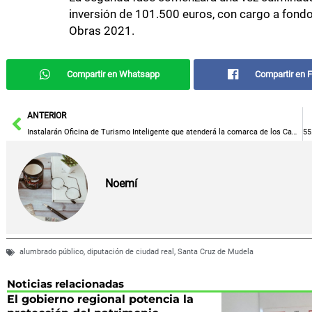
inversión de 101.500 euros, con cargo a fondo
Obras 2021.
Compartir en Whatsapp
Compartir en 
Ant
ANTERIOR
Instalarán Oficina de Turismo Inteligente que atenderá la comarca de los Campos de Hellín
Noemí
alumbrado público
,
diputación de ciudad real
,
Santa Cruz de Mudela
Noticias relacionadas
El gobierno regional potencia la