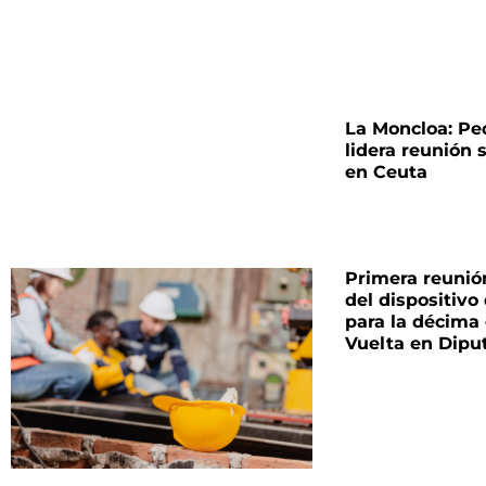
La Moncloa: Pe
lidera reunión 
en Ceuta
Primera reunió
del dispositivo
para la décima
Vuelta en Dipu