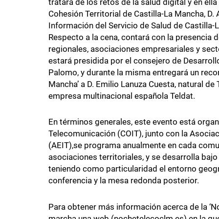
tratará de los retos de la salud digital y en e
Cohesión Territorial de Castilla-La Mancha, D. A
Información del Servicio de Salud de Castilla-
Respecto a la cena, contará con la presencia d
regionales, asociaciones empresariales y sect
estará presidida por el consejero de Desarroll
Palomo, y durante la misma entregará un reco
Mancha’ a D. Emilio Lanuza Cuesta, natural de 
empresa multinacional española Teldat.
En términos generales, este evento está organi
Telecomunicación (COIT), junto con la Asocia
(AEIT),se programa anualmente en cada comu
asociaciones territoriales, y se desarrolla ba
teniendo como particularidad el entorno geográ
conferencia y la mesa redonda posterior.
Para obtener más información acerca de la ‘N
marcha una web (nochetelecoclm.es) en la que 