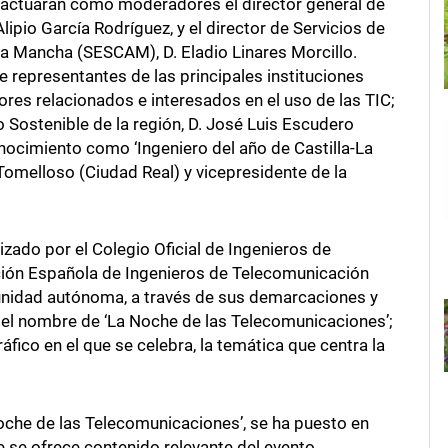
lla actuarán como moderadores el director general de
lipio García Rodríguez, y el director de Servicios de
La Mancha (SESCAM), D. Eladio Linares Morcillo.
e representantes de las principales instituciones
ores relacionados e interesados en el uso de las TIC;
o Sostenible de la región, D. José Luis Escudero
nocimiento como ‘Ingeniero del año de Castilla-La
Tomelloso (Ciudad Real) y vicepresidente de la
zado por el Colegio Oficial de Ingenieros de
ción Española de Ingenieros de Telecomunicación
nidad autónoma, a través de sus demarcaciones y
jo el nombre de ‘La Noche de las Telecomunicaciones’;
fico en el que se celebra, la temática que centra la
oche de las Telecomunicaciones’, se ha puesto en
se ofrece contenido relevante del evento,