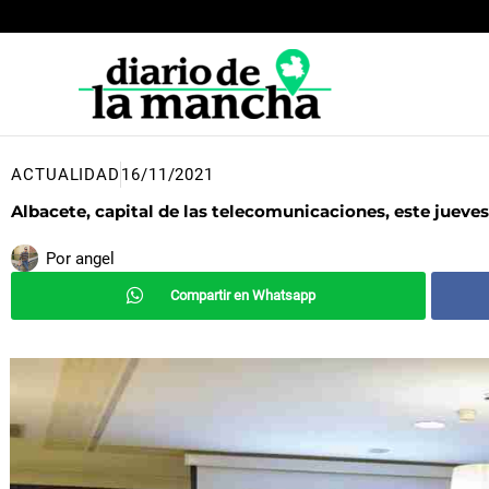
Ir
al
contenido
ACTUALIDAD
16/11/2021
Albacete, capital de las telecomunicaciones, este jueves
Por
angel
Compartir en Whatsapp